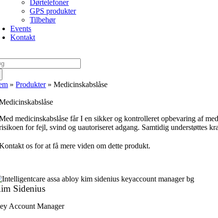
Dørtelefoner
GPS produkter
Tilbehør
Events
Kontakt
g
er:
em
»
Produkter
»
Medicinskabslåse
Medicinskabslåse
Med medicinskabslåse får I en sikker og kontrolleret opbevaring af medi
risikoen for fejl, svind og uautoriseret adgang. Samtidig understøttes 
Kontakt os for at få mere viden om dette produkt.
im Sidenius
ey Account Manager