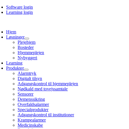
Skip
Software login
to
Learning login
content
oggle
avigation
Hjem
Løsninger
Plejehjem
Bosteder
Hjemmeplejen
Nybyggeri
Learning
Produkter
Alarmtryk
Digitalt tilsyn
Adgangskontrol til hjemmeplejen
Nødkald med tovejssamtale
Sensorer
Demenssikring
Overfaldsalarmer
Specialprodukter
Adgangskontrol til institutioner
Krampealarmer
Medicinskabe