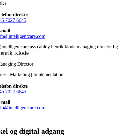
ales
elefon direkte
45 7027 6645
-mail
nfo@intelligentcare.com
enrik Klode
anaging Director
ales | Marketing | Implementation
elefon direkte
45 7027 6645
-mail
nfo@intelligentcare.com
el og digital adgang