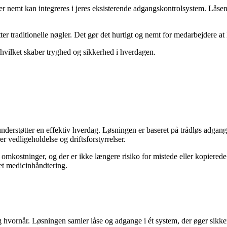
der nemt kan integreres i jeres eksisterende adgangskontrolsystem. Låsen 
r traditionelle nøgler. Det gør det hurtigt og nemt for medarbejdere at 
hvilket skaber tryghed og sikkerhed i hverdagen.
erstøtter en effektiv hverdag. Løsningen er baseret på trådløs adgangsk
r vedligeholdelse og driftsforstyrrelser.
 omkostninger, og der er ikke længere risiko for mistede eller kopiered
ret medicinhåndtering.
g hvornår. Løsningen samler låse og adgange i ét system, der øger sikk