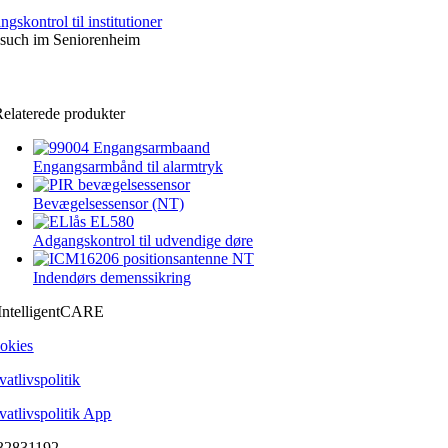
gskontrol til institutioner
elaterede produkter
Engangsarmbånd til alarmtryk
Bevægelsessensor (NT)
Adgangskontrol til udvendige døre
Indendørs demenssikring
IntelligentCARE
okies
vatlivspolitik
ivatlivspolitik App
32831192