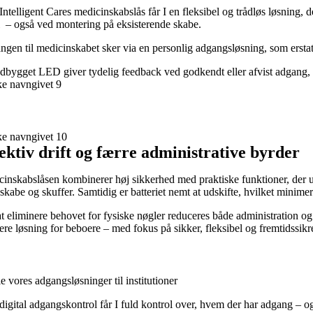
ntelligent Cares medicinskabslås får I en fleksibel og trådløs løsning, 
 – også ved montering på eksisterende skabe.
gen til medicinskabet sker via en personlig adgangsløsning, som erstatte
dbygget LED giver tydelig feedback ved godkendt eller afvist adgang, 
ektiv drift og færre administrative byrder
inskabslåsen kombinerer høj sikkerhed med praktiske funktioner, der und
skabe og skuffer. Samtidig er batteriet nemt at udskifte, hvilket minimere
t eliminere behovet for fysiske nøgler reduceres både administration og
ere løsning for beboere – med fokus på sikker, fleksibel og fremtidssik
le vores adgangsløsninger til institutioner
igital adgangskontrol får I fuld kontrol over, hvem der har adgang – o