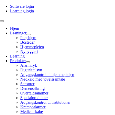
Skip
Software login
to
Learning login
content
Toggle
Navigation
Hjem
Løsninger
Plejehjem
Bosteder
Hjemmeplejen
Nybyggeri
Learning
Produkter
Alarmtryk
Digitalt tilsyn
Adgangskontrol til hjemmeplejen
Nødkald med tovejssamtale
Sensorer
Demenssikring
Overfaldsalarmer
Specialprodukter
Adgangskontrol til institutioner
Krampealarmer
Medicinskabe