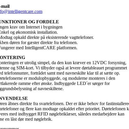
-mail
nfo@intelligentcare.com
UNKTIONER OG FORDELE
Ingen krav om Internet i bygningen
Enkel og økonomisk installation.
Modtag opkald direkte på eksisterende vagttelefoner.
Åben døren for gæster direkte fra telefonen.
Fungerer med IntelligentCARE platformen.
ONTERING
nteringen er utrolig simpel, da den kun kræver en 12VDC forsyning,
tenne og SIM-kort. Vi tilbyder også at levere dørtableauet programmet
d telefonnumre, fortrådet samt med navneskilte klar til at sætte op.
rtelefonerne er modulopbyggede, og modulerne monteres i den
rtlakerede ramme efter ønske. Indbyggede LED´er sørger for
ggrundsbelysning af navneskiltene.
NVENDELSE
ren åbnes direkte fra svartelefonen. Der er ikke behov for fastinstaller
artelefoner og flere kan modtage opkaldet efter prioritet. Dørtelefonen 
veres med indbygget RFID nøglebriklæser, således medarbejdere kan
ne en låst dør med nøglebrik.
renummer