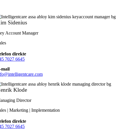
im Sidenius
ey Account Manager
ales
elefon direkte
45 7027 6645
-mail
nfo@intelligentcare.com
enrik Klode
anaging Director
ales | Marketing | Implementation
elefon direkte
45 7027 6645