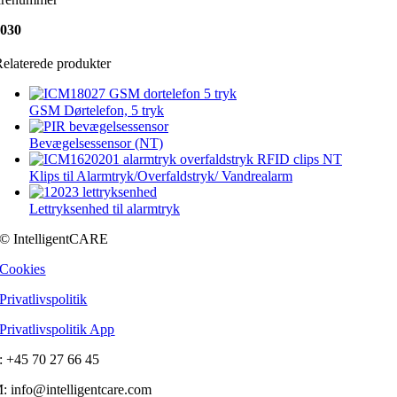
030
elaterede produkter
GSM Dørtelefon, 5 tryk
Bevægelsessensor (NT)
Klips til Alarmtryk/Overfaldstryk/ Vandrealarm
Lettryksenhed til alarmtryk
© IntelligentCARE
Cookies
Privatlivspolitik
Privatlivspolitik App
: +45 70 27 66 45
: info@intelligentcare.com