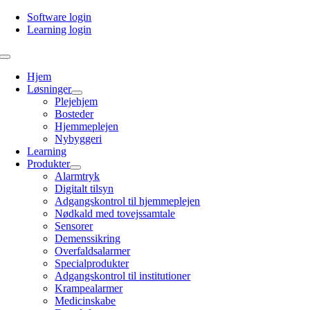
Skip
Software login
to
Learning login
content
Toggle
Navigation
Hjem
Løsninger
Plejehjem
Bosteder
Hjemmeplejen
Nybyggeri
Learning
Produkter
Alarmtryk
Digitalt tilsyn
Adgangskontrol til hjemmeplejen
Nødkald med tovejssamtale
Sensorer
Demenssikring
Overfaldsalarmer
Specialprodukter
Adgangskontrol til institutioner
Krampealarmer
Medicinskabe