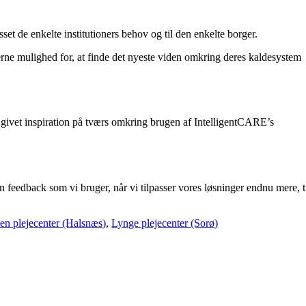
sset de enkelte institutioners behov og til den enkelte borger.
erne mulighed for, at finde det nyeste viden omkring deres kaldesystem
g givet inspiration på tværs omkring brugen af IntelligentCARE’s
feedback som vi bruger, når vi tilpasser vores løsninger endnu mere, t
n plejecenter (Halsnæs)
,
Lynge plejecenter (Sorø)