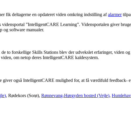
r fik deltagerne en opdateret viden omkring indstilling af
alarmer
tilpa
E´s vidensportal ”IntelligentCARE Learning”. Vidensportalen giver brug
pp og software manualer.
e to forskellige Skills Stations blev der udvekslet erfaringer, viden o
t viden, om netop deres IntelligentCARE kaldesystem.
 giver også IntelligentCARE mulighed for, at få værdifuld feedback- en 
jle)
, Rødekors (Sorø),
Rønnevang-Hørgyden bosted (Vejle)
,
Humlehave