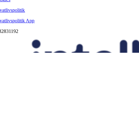
vatlivspolitik
ivatlivspolitik App
32831192