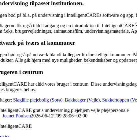
dervisning tilpasset institutionen.
gen bød på bl.a. på undervisning i IntelligentCAREs software og app, he
ltagerne fik også tildelt adgang og en introduktion til IntelligentCAR
m f.eks. brugervejledninger, animationsfilm, undervisningsmateriale, A
etværk på tværs af kommuner
gen bød også på netværk blandt kollegaer fra forskellige kommuner. På d
odukter. Alle gik hjem med nye muligheder, bekendtskaber og opdatere
ugeren i centrum
telligentCARE har altid vores bruger i centrum. Disse undervisningsdage
res brugeres behov.
ltager:
Slaglille plejebolig (Sorø)
,
Bakkeager (Vejle)
,
Sukkertoppen (Ve
Jeanet Poulsen
2026-06-12T09:28:06+02:00
IntelligentCARE
okies