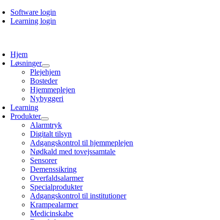
Skip
Software login
to
Learning login
content
oggle
avigation
Hjem
Løsninger
Plejehjem
Bosteder
Hjemmeplejen
Nybyggeri
Learning
Produkter
Alarmtryk
Digitalt tilsyn
Adgangskontrol til hjemmeplejen
Nødkald med tovejssamtale
Sensorer
Demenssikring
Overfaldsalarmer
Specialprodukter
Adgangskontrol til institutioner
Krampealarmer
Medicinskabe