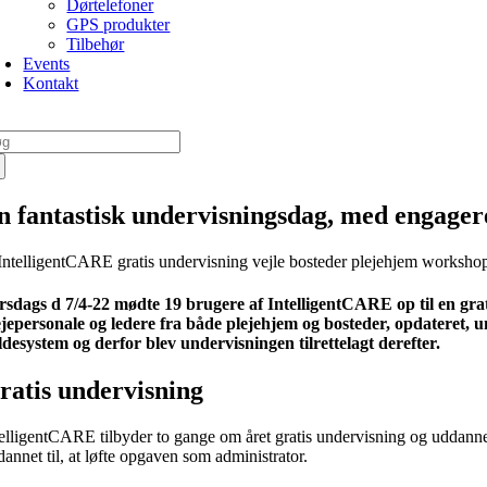
Dørtelefoner
GPS produkter
Tilbehør
Events
Kontakt
g
er:
n fantastisk undervisningsdag, med engagere
rsdags d 7/4-22 mødte 19 brugere af IntelligentCARE op til en gra
ejepersonale og ledere fra både plejehjem og bosteder, opdateret,
ldesystem og derfor blev undervisningen tilrettelagt derefter.
ratis undervisning
telligentCARE tilbyder to gange om året gratis undervisning og uddannels
annet til, at løfte opgaven som administrator.