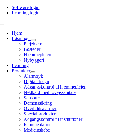
Skip
Software login
to
Learning login
content
Toggle
Navigation
Hjem
Løsninger
Plejehjem
Bosteder
Hjemmeplejen
Nybyggeri
Learning
Produkter
Alarmtryk
Digitalt tilsyn
Adgangskontrol til hjemmeplejen
Nødkald med tovejssamtale
Sensorer
Demenssikring
Overfaldsalarmer
Specialprodukter
Adgangskontrol til institutioner
Krampealarmer
Medicinskabe