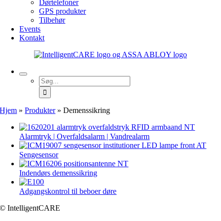
Dørtelefoner
GPS produkter
Tilbehør
Events
Kontakt
Søg
efter:
Hjem
»
Produkter
»
Demenssikring
Alarmtryk | Overfaldsalarm | Vandrealarm
Sengesensor
Indendørs demenssikring
Adgangskontrol til beboer døre
© IntelligentCARE